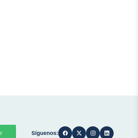
Síguenos:
r